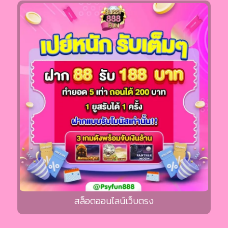
สล็อตออนไลน์เว็บตรง